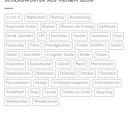
SCHLAGWÖRTER AUS MEINEM BLOG
12 von 12
Applikation
Ausflug
Ausstellung
Bayerische Kultur
Blumen
Blumen am Freitag
DaWanda
Dirndl-Dascherl
DIY
Einrichten
Familie
farbenmix
Fest
Flowerday
Fotos
fremdgeschaut
Frohes Schaffen
Garten
Geburt
Geschenk
in eigener Sache
Kinder
Kissen
Klamotten
Kulturbeutel
Lillesol
Markt
Martinimarkt
Namenskissen
Nähmalen
Ordnung
Ottobre
Overbeck
Personalisiert
Rezept
Schlampermäppchen
Schminktasche
Schnittreif
Shop
Tasche
Tünnes un Schäl
Upcycling
Weihnachten
Windeltasche