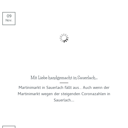
besonders liebe Menschen. Lange hat es
gedauert, bis ich endlich...
09
Nov.
WEITERLESEN
→
Mit Liebe handgemacht in Sauerlach…
Martinimarkt in Sauerlach fällt aus… Auch wenn der
Martinimarkt wegen der steigenden Coronazahlen in
Sauerlach...