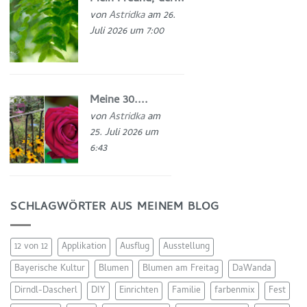
von
Astridka
am 26.
Juli 2026 um 7:00
Meine 30....
von
Astridka
am
25. Juli 2026 um
6:43
SCHLAGWÖRTER AUS MEINEM BLOG
12 von 12
Applikation
Ausflug
Ausstellung
Bayerische Kultur
Blumen
Blumen am Freitag
DaWanda
Dirndl-Dascherl
DIY
Einrichten
Familie
farbenmix
Fest