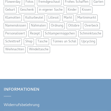
Flowerday
Fotos
fremdgeschaut
Frohes Schaffen
Garten
Geburt
Geschenk
in eigener Sache
Kinder
Kissen
Klamotten
Kulturbeutel
Lillesol
Markt
Martinimarkt
Namenskissen
Nähmalen
Ordnung
Ottobre
Overbeck
Personalisiert
Rezept
Schlampermäppchen
Schminktasche
Schnittreif
Shop
Tasche
Tünnes un Schäl
Upcycling
Weihnachten
Windeltasche
INFORMATIONEN
Widerrufsbelehrung