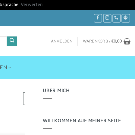
Absprache.
Verwerfen
ANMELDEN
WARENKORB /
€
0,00
HEN
ÜBER MICH
14
Jan.
WILLKOMMEN AUF MEINER SEITE
12 Bilder am 12. des J