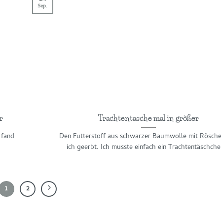
Sep.
r
Trachtentasche mal in größer
 fand
Den Futterstoff aus schwarzer Baumwolle mit Rösch
ich geerbt. Ich musste einfach ein Trachtentäschchen
1
2