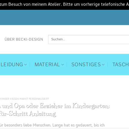
 zum Besuch von meinem Atelier. Bitte um vorherige telefonische 
Suchen
ÜBER BECKI-DESIGN
nach:
KLEIDUNG
MATERIAL
SONSTIGES
TASC
 KINDER KISSEN MARKT PERSONALISIERT
 und Opa oder Erzieher im Kindergarten:
für-Schritt Anleitung
r besonders liebe Menschen. Lange hat es gedauert, bis ich