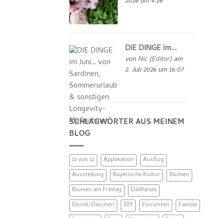
2026 um 4:26
DIE DINGE im...
von
Nic {Editor}
am
2. Juli 2026 um 16:07
SCHLAGWÖRTER AUS MEINEM
BLOG
12 von 12
Applikation
Ausflug
Ausstellung
Bayerische Kultur
Blumen
Blumen am Freitag
DaWanda
Dirndl-Dascherl
DIY
Einrichten
Familie