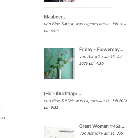
Blaubeer...
von
Bine &#124; was eigenes
am 18. Juli 2026
um 6:03
Friday - Flowerday...
von
Astridka
am 17. Juli
2026 um 4:30
(Hör-)Buchtipp:...
von
Bine &#124; was eigenes
am 16. Juli 2026
t
um 9:35
den
Great Women #463:...
von
Astridka
am 16. Juli