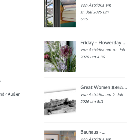
von
Astridka
am
11. Juli 2026 um
6:25
Friday - Flowerday...
von
Astridka
am 10. Juli
2026 um 4:30
”
Great Women #462:...
ind? Außer
von
Astridka
am 9. Juli
2026 um 5:11
Bauhaus -...
von
Astridka
am