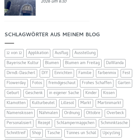
2026 um 6:10
SCHLAGWÖRTER AUS MEINEM BLOG
12 von 12
Applikation
Ausflug
Ausstellung
Bayerische Kultur
Blumen
Blumen am Freitag
DaWanda
Dirndl-Dascherl
DIY
Einrichten
Familie
farbenmix
Fest
Flowerday
Fotos
fremdgeschaut
Frohes Schaffen
Garten
Geburt
Geschenk
in eigener Sache
Kinder
Kissen
Klamotten
Kulturbeutel
Lillesol
Markt
Martinimarkt
Namenskissen
Nähmalen
Ordnung
Ottobre
Overbeck
Personalisiert
Rezept
Schlampermäppchen
Schminktasche
Schnittreif
Shop
Tasche
Tünnes un Schäl
Upcycling