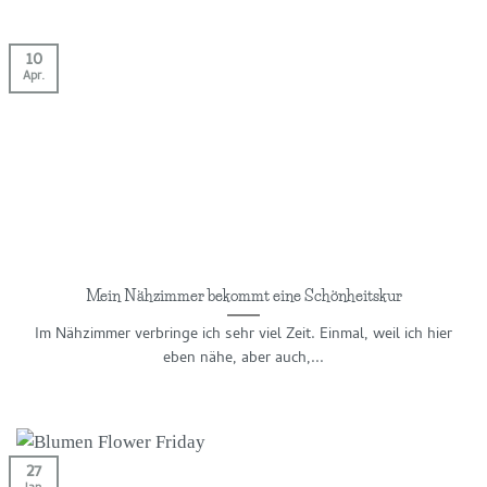
besonders liebe Menschen. Lange hat es
gedauert, bis ich endlich...
10
Apr.
WEITERLESEN
→
Mein Nähzimmer bekommt eine Schönheitskur
Im Nähzimmer verbringe ich sehr viel Zeit. Einmal, weil ich hier
eben nähe, aber auch,...
27