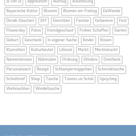
12 von 12
Applikation
Ausflug
Ausstellung
Bayerische Kultur
Blumen
Blumen am Freitag
DaWanda
Dirndl-Dascherl
DIY
Einrichten
Familie
farbenmix
Fest
Flowerday
Fotos
fremdgeschaut
Frohes Schaffen
Garten
Geburt
Geschenk
in eigener Sache
Kinder
Kissen
Klamotten
Kulturbeutel
Lillesol
Markt
Martinimarkt
Namenskissen
Nähmalen
Ordnung
Ottobre
Overbeck
Personalisiert
Rezept
Schlampermäppchen
Schminktasche
Schnittreif
Shop
Tasche
Tünnes un Schäl
Upcycling
Weihnachten
Windeltasche