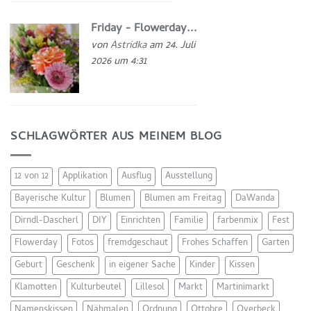
Friday - Flowerday...
von
Astridka
am 24. Juli
2026 um 4:31
SCHLAGWÖRTER AUS MEINEM BLOG
12 von 12
Applikation
Ausflug
Ausstellung
Bayerische Kultur
Blumen
Blumen am Freitag
DaWanda
Dirndl-Dascherl
DIY
Einrichten
Familie
farbenmix
Fest
Flowerday
Fotos
fremdgeschaut
Frohes Schaffen
Garten
Geburt
Geschenk
in eigener Sache
Kinder
Kissen
Klamotten
Kulturbeutel
Lillesol
Markt
Martinimarkt
Namenskissen
Nähmalen
Ordnung
Ottobre
Overbeck