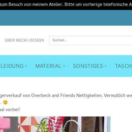
 zum Besuch von meinem Atelier. Bitte um vorherige telefonische 
Suchen
ÜBER BECKI-DESIGN
nach:
KLEIDUNG
MATERIAL
SONSTIGES
TASC
gerverkauf von Overbeck and Friends Nettigkeiten. Vermutlich we
e.
al vorbei!