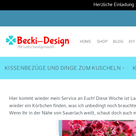
Herzliche Einladung
Zum
Inhalt
springen
HOME
SHOP
BLOG
DIY
KISSENBEZÜGE UND DINGE ZUM KUSCHELN
Hier kommt wieder mein Service an Euch! Diese Woche ist La
wieder ein Körbchen finden, was ich unbedingt noch braucht
Wenn Ihr in der Nähe von Sauerlach weilt, schaut doch auch m