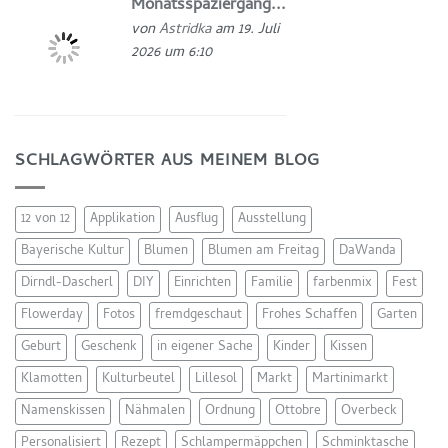
Monatsspaziergang...
von
Astridka
am 19. Juli
2026 um 6:10
SCHLAGWÖRTER AUS MEINEM BLOG
12 von 12
Applikation
Ausflug
Ausstellung
Bayerische Kultur
Blumen
Blumen am Freitag
DaWanda
Dirndl-Dascherl
DIY
Einrichten
Familie
farbenmix
Fest
Flowerday
Fotos
fremdgeschaut
Frohes Schaffen
Garten
Geburt
Geschenk
in eigener Sache
Kinder
Kissen
Klamotten
Kulturbeutel
Lillesol
Markt
Martinimarkt
Namenskissen
Nähmalen
Ordnung
Ottobre
Overbeck
Personalisiert
Rezept
Schlampermäppchen
Schminktasche