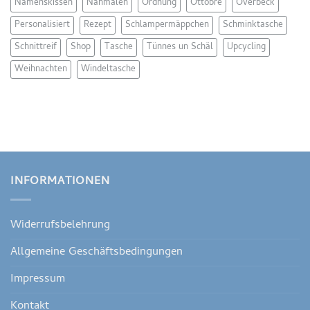
Namenskissen
Nähmalen
Ordnung
Ottobre
Overbeck
Personalisiert
Rezept
Schlampermäppchen
Schminktasche
Schnittreif
Shop
Tasche
Tünnes un Schäl
Upcycling
Weihnachten
Windeltasche
INFORMATIONEN
Widerrufsbelehrung
Allgemeine Geschäftsbedingungen
Impressum
Kontakt