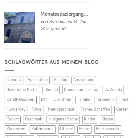
Monatsspaziergang...
von
Astridka
am 19. Juli
2026 um 6:10
SCHLAGWÖRTER AUS MEINEM BLOG
12 von 12
Applikation
Ausflug
Ausstellung
Bayerische Kultur
Blumen
Blumen am Freitag
DaWanda
Dirndl-Dascherl
DIY
Einrichten
Familie
farbenmix
Fest
Flowerday
Fotos
fremdgeschaut
Frohes Schaffen
Garten
Geburt
Geschenk
in eigener Sache
Kinder
Kissen
Klamotten
Kulturbeutel
Lillesol
Markt
Martinimarkt