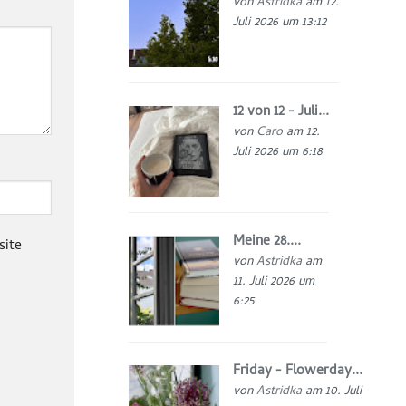
von
Astridka
am 12.
Juli 2026 um 13:12
12 von 12 - Juli...
von
Caro
am 12.
Juli 2026 um 6:18
Meine 28....
site
von
Astridka
am
11. Juli 2026 um
6:25
Friday - Flowerday...
von
Astridka
am 10. Juli