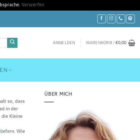
Absprache.
Verwerfen
ANMELDEN
WARENKORB /
€
0,00
HEN
ÜBER MICH
alt so, dass
ad in der
 die Kleine
liefern. Wie