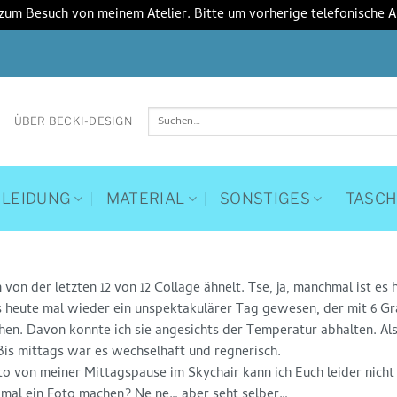
 zum Besuch von meinem Atelier. Bitte um vorherige telefonische 
Suchen
ÜBER BECKI-DESIGN
nach:
KLEIDUNG
MATERIAL
SONSTIGES
TASC
on der letzten 12 von 12 Collage ähnelt. Tse, ja, manchmal ist es h
 es heute mal wieder ein unspektakulärer Tag gewesen, der mit 6 Gr
en. Davon konnte ich sie angesichts der Temperatur abhalten. Als
Bis mittags war es wechselhaft und regnerisch.
 von meiner Mittagspause im Skychair kann ich Euch leider nicht 
l mal ein Foto machen? Ne,ne… aber seht selber…