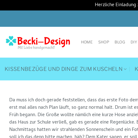
Herzliche Einladung
Zum
Inhalt
springen
HOME
SHOP
BLOG
DIY
KISSENBEZÜGE UND DINGE ZUM KUSCHELN
Da muss ich doch gerade feststellen, dass das erste Foto dem v
erst mal alles nach Plan läuft, so ganz normal halt. Drum ist
Früh begann. Die Große wollte nämlich eine kurze Hose anzieh
das Haus zur Schule verließ, gab es gerade eine Regenlücke. 
Nachmittags hatten wir strahlenden Sonnenschein und ein Foto
soll ich das denn bitte machen, häh? Dem Kater sagen, er sol