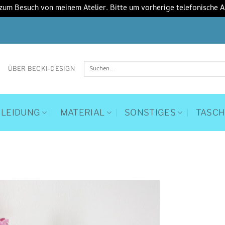
 zum Besuch von meinem Atelier. Bitte um vorherige telefonische 
Suchen
ÜBER BECKI-DESIGN
nach:
KLEIDUNG
MATERIAL
SONSTIGES
TASC