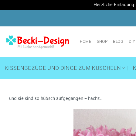
Herzliche Einladung
Zum
Inhalt
springen
HOME
SHOP
BLOG
DIY
KISSENBEZÜGE UND DINGE ZUM KUSCHELN
und sie sind so hübsch aufgegangen – hachz…