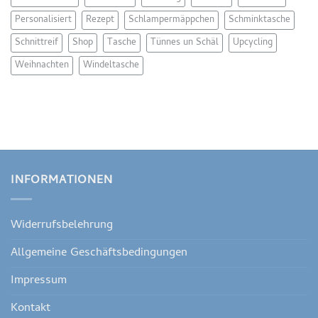
Personalisiert
Rezept
Schlampermäppchen
Schminktasche
Schnittreif
Shop
Tasche
Tünnes un Schäl
Upcycling
Weihnachten
Windeltasche
INFORMATIONEN
Widerrufsbelehrung
Allgemeine Geschäftsbedingungen
Impressum
Kontakt