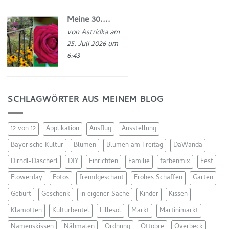
Meine 30....
von
Astridka
am
25. Juli 2026 um
6:43
SCHLAGWÖRTER AUS MEINEM BLOG
12 von 12
Applikation
Ausflug
Ausstellung
Bayerische Kultur
Blumen
Blumen am Freitag
DaWanda
Dirndl-Dascherl
DIY
Einrichten
Familie
farbenmix
Fest
Flowerday
Fotos
fremdgeschaut
Frohes Schaffen
Garten
Geburt
Geschenk
in eigener Sache
Kinder
Kissen
Klamotten
Kulturbeutel
Lillesol
Markt
Martinimarkt
Namenskissen
Nähmalen
Ordnung
Ottobre
Overbeck