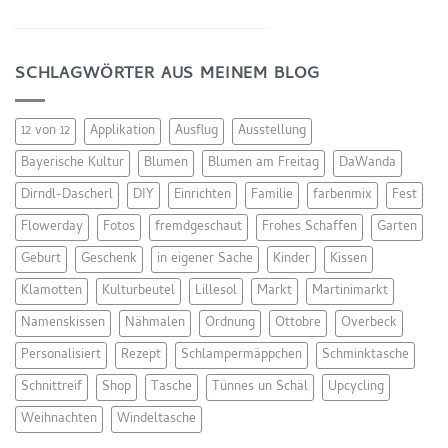
SCHLAGWÖRTER AUS MEINEM BLOG
12 von 12
Applikation
Ausflug
Ausstellung
Bayerische Kultur
Blumen
Blumen am Freitag
DaWanda
Dirndl-Dascherl
DIY
Einrichten
Familie
farbenmix
Fest
Flowerday
Fotos
fremdgeschaut
Frohes Schaffen
Garten
Geburt
Geschenk
in eigener Sache
Kinder
Kissen
Klamotten
Kulturbeutel
Lillesol
Markt
Martinimarkt
Namenskissen
Nähmalen
Ordnung
Ottobre
Overbeck
Personalisiert
Rezept
Schlampermäppchen
Schminktasche
Schnittreif
Shop
Tasche
Tünnes un Schäl
Upcycling
Weihnachten
Windeltasche