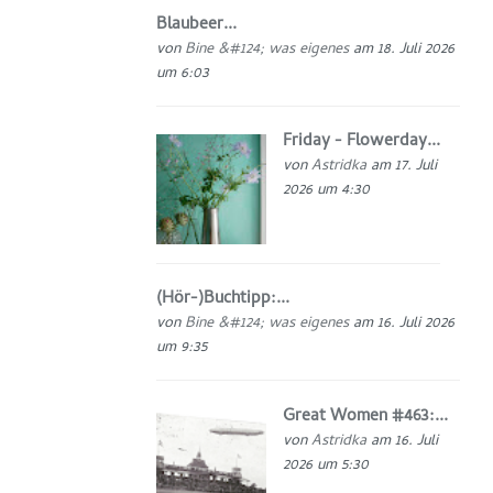
Blaubeer...
von
Bine &#124; was eigenes
am 18. Juli 2026
um 6:03
Friday - Flowerday...
von
Astridka
am 17. Juli
2026 um 4:30
(Hör-)Buchtipp:...
von
Bine &#124; was eigenes
am 16. Juli 2026
um 9:35
Great Women #463:...
von
Astridka
am 16. Juli
2026 um 5:30