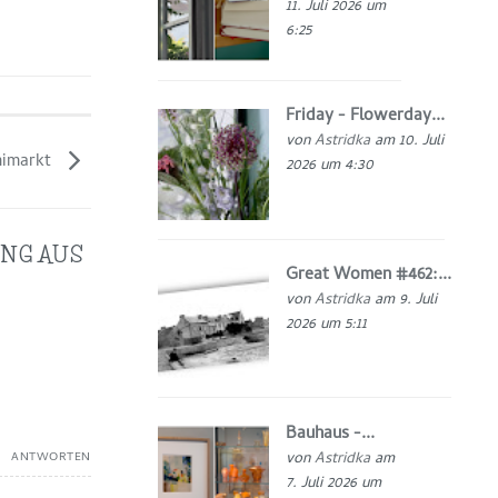
11. Juli 2026 um
6:25
Friday - Flowerday...
von
Astridka
am 10. Juli
inimarkt
2026 um 4:30
NG AUS
Great Women #462:...
von
Astridka
am 9. Juli
2026 um 5:11
Bauhaus -...
von
Astridka
am
ANTWORTEN
7. Juli 2026 um