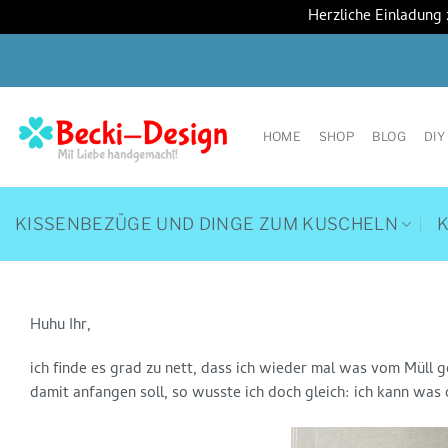
Herzliche Einladung
Zum
Inhalt
springen
HOME
SHOP
BLOG
DIY
KISSENBEZÜGE UND DINGE ZUM KUSCHELN
Huhu Ihr,
ich finde es grad zu nett, dass ich wieder mal was vom Müll g
damit anfangen soll, so wusste ich doch gleich: ich kann was