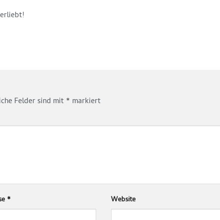
erliebt!
iche Felder sind mit
*
markiert
sse
*
Website