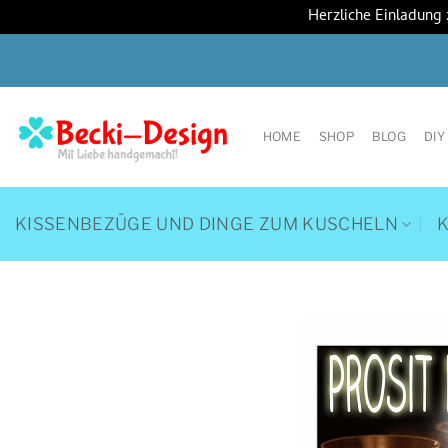
Herzliche Einladung
Zum
Inhalt
springen
HOME
SHOP
BLOG
DIY
KISSENBEZÜGE UND DINGE ZUM KUSCHELN