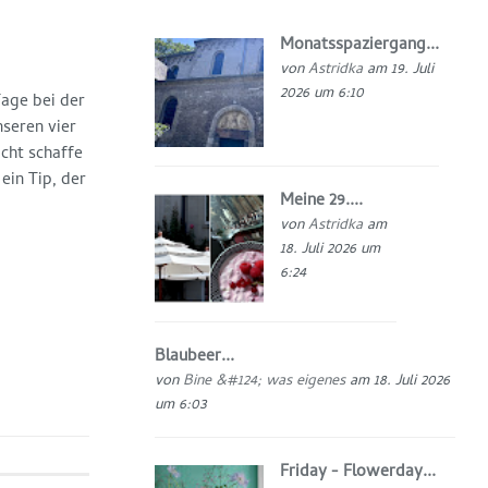
Monatsspaziergang...
von
Astridka
am 19. Juli
2026 um 6:10
Tage bei der
seren vier
icht schaffe
ein Tip, der
Meine 29....
von
Astridka
am
18. Juli 2026 um
6:24
Blaubeer...
von
Bine &#124; was eigenes
am 18. Juli 2026
um 6:03
Friday - Flowerday...