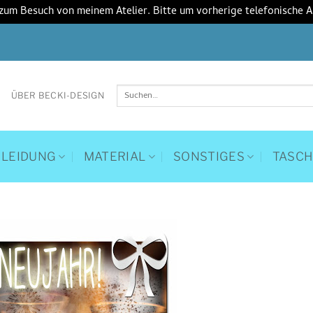
 zum Besuch von meinem Atelier. Bitte um vorherige telefonische 
Suchen
ÜBER BECKI-DESIGN
nach:
KLEIDUNG
MATERIAL
SONSTIGES
TASC