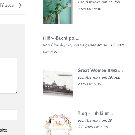
von
Astridka
am 17. Juli
IY 2013
2026 um 4:30
(Hör-)Buchtipp:...
von
Bine &#124; was eigenes
am 16. Juli 2026
um 9:35
Great Women #463:...
von
Astridka
am 16. Juli
2026 um 5:30
Blog - Jubiläum...
von
Astridka
am 15.
Juli 2026 um 5:30
site