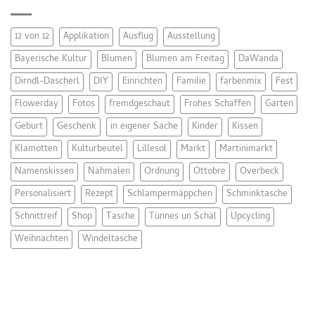
12 von 12
Applikation
Ausflug
Ausstellung
Bayerische Kultur
Blumen
Blumen am Freitag
DaWanda
Dirndl-Dascherl
DIY
Einrichten
Familie
farbenmix
Fest
Flowerday
Fotos
fremdgeschaut
Frohes Schaffen
Garten
Geburt
Geschenk
in eigener Sache
Kinder
Kissen
Klamotten
Kulturbeutel
Lillesol
Markt
Martinimarkt
Namenskissen
Nähmalen
Ordnung
Ottobre
Overbeck
Personalisiert
Rezept
Schlampermäppchen
Schminktasche
Schnittreif
Shop
Tasche
Tünnes un Schäl
Upcycling
Weihnachten
Windeltasche