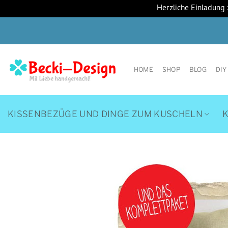
Herzliche Einladung
Zum
Inhalt
springen
HOME
SHOP
BLOG
DIY
KISSENBEZÜGE UND DINGE ZUM KUSCHELN