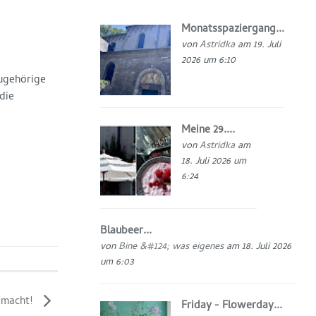
Monatsspaziergang...
von
Astridka
am 19. Juli
2026 um 6:10
zugehörige
die
Meine 29....
von
Astridka
am
18. Juli 2026 um
6:24
Blaubeer...
von
Bine &#124; was eigenes
am 18. Juli 2026
um 6:03
gemacht!
Friday - Flowerday...