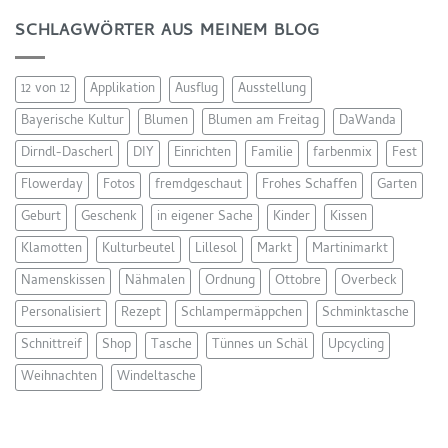
SCHLAGWÖRTER AUS MEINEM BLOG
12 von 12
Applikation
Ausflug
Ausstellung
Bayerische Kultur
Blumen
Blumen am Freitag
DaWanda
Dirndl-Dascherl
DIY
Einrichten
Familie
farbenmix
Fest
Flowerday
Fotos
fremdgeschaut
Frohes Schaffen
Garten
Geburt
Geschenk
in eigener Sache
Kinder
Kissen
Klamotten
Kulturbeutel
Lillesol
Markt
Martinimarkt
Namenskissen
Nähmalen
Ordnung
Ottobre
Overbeck
Personalisiert
Rezept
Schlampermäppchen
Schminktasche
Schnittreif
Shop
Tasche
Tünnes un Schäl
Upcycling
Weihnachten
Windeltasche