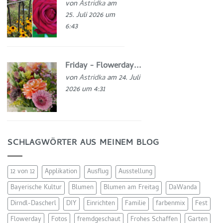
von
Astridka
am
25. Juli 2026 um
6:43
Friday - Flowerday...
von
Astridka
am 24. Juli
2026 um 4:31
SCHLAGWÖRTER AUS MEINEM BLOG
12 von 12
Applikation
Ausflug
Ausstellung
Bayerische Kultur
Blumen
Blumen am Freitag
DaWanda
Dirndl-Dascherl
DIY
Einrichten
Familie
farbenmix
Fest
Flowerday
Fotos
fremdgeschaut
Frohes Schaffen
Garten