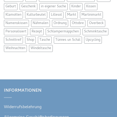
Geburt
Geschenk
in eigener Sache
Kinder
Kissen
Klamotten
Kulturbeutel
Lillesol
Markt
Martinimarkt
Namenskissen
Nähmalen
Ordnung
Ottobre
Overbeck
Personalisiert
Rezept
Schlampermäppchen
Schminktasche
Schnittreif
Shop
Tasche
Tünnes un Schäl
Upcycling
Weihnachten
Windeltasche
INFORMATIONEN
Widerrufsbelehrung