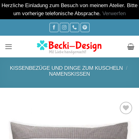
Herzliche Einladung zum Besuch von meinem Atelier. Bitte
um vorherige telefonische Absprache.
Verwerfen
Zum
Inhalt
springen
KISSENBEZÜGE UND DINGE ZUM KUSCHELN
/
NAMENSKISSEN
Auf die
Wunschliste