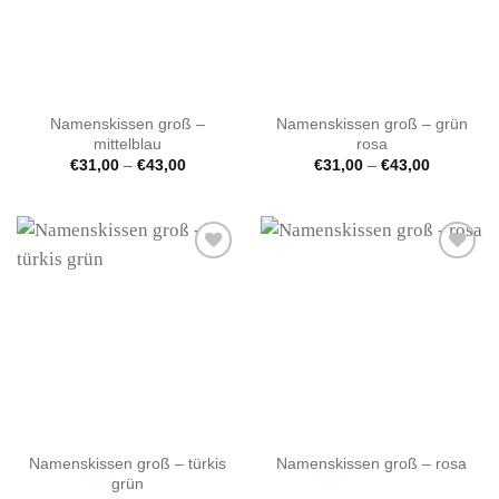
Namenskissen groß –
Namenskissen groß – grün
mittelblau
rosa
Preisspanne:
Preisspan
€
31,00
–
€
43,00
€
31,00
–
€
43,00
€31,00
€31,00
bis
bis
€43,00
€43,00
Auf die
Auf die
Wunschliste
Wunschliste
Namenskissen groß – türkis
Namenskissen groß – rosa
grün