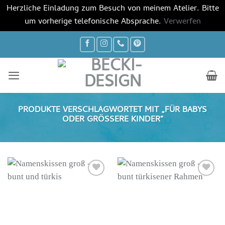
Herzliche Einladung zum Besuch von meinem Atelier. Bitte
um vorherige telefonische Absprache.
Verwerfen
Zum
Inhalt
springen
PRODUKTE VERSCHLAGWORTET MIT „FÜR BABYS
ODER GRÖSSERE KINDER“
Auf die
Auf die
Wunschliste
Wunschliste