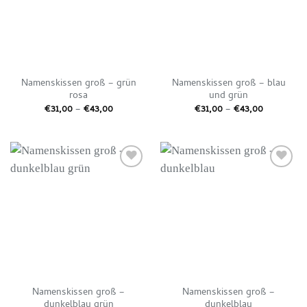
Namenskissen groß – grün
Namenskissen groß – blau
rosa
und grün
Preisspanne:
Preisspan
€
31,00
–
€
43,00
€
31,00
–
€
43,00
€31,00
€31,00
bis
bis
€43,00
€43,00
Auf die
Auf die
Wunschliste
Wunschliste
Namenskissen groß –
Namenskissen groß –
dunkelblau grün
dunkelblau