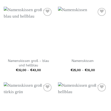
bis
bis
€43,00
€43,00
Auf die
Auf die
Wunschliste
Wunschliste
Namenskissen groß – blau
Namenskissen
und hellblau
Preisspanne:
Preisspann
€
32,00
–
€
43,00
€
25,00
–
€
31,00
€32,00
€25,00
bis
bis
€43,00
€31,00
Auf die
Auf die
Wunschliste
Wunschliste