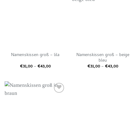
Auf die
Auf die
Wunschliste
Wunschliste
Namenskissen groß – beige
Namenskissen groß – lila
bleu
Preisspanne:
Preisspan
€
31,00
–
€
43,00
€
31,00
–
€
43,00
€31,00
€31,00
bis
bis
€43,00
€43,00
Auf die
Wunschliste