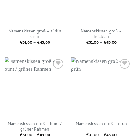
Namenskissen groß – türkis
Namenskissen groß –
grün
hellblau
Preisspanne:
Preisspan
€
31,00
–
€
43,00
€
31,00
–
€
43,00
€31,00
€31,00
bis
bis
€43,00
€43,00
Auf die
Auf die
Wunschliste
Wunschliste
Namenskissen groß – bunt /
Namenskissen groß – grün
grüner Rahmen
Preisspanne:
Preisspan
€
31,00
–
€
43,00
€
31,00
–
€
43,00