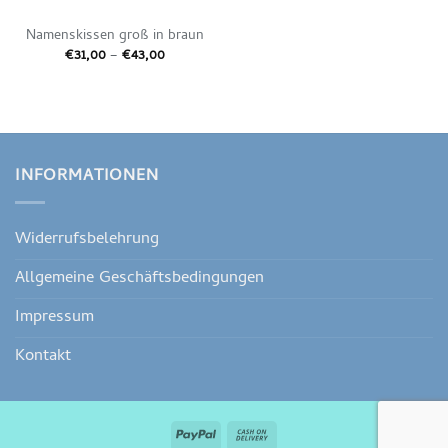
Namenskissen groß in braun
Preisspanne:
€
31,00
–
€
43,00
€31,00
bis
€43,00
INFORMATIONEN
Widerrufsbelehrung
Allgemeine Geschäftsbedingungen
Impressum
Kontakt
PayPal
Cash