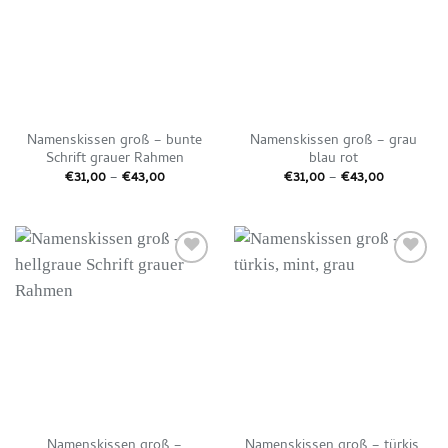
Namenskissen groß – bunte
Namenskissen groß – grau
Schrift grauer Rahmen
blau rot
Preisspanne:
Preisspan
€
31,00
–
€
43,00
€
31,00
–
€
43,00
€31,00
€31,00
bis
bis
€43,00
€43,00
Auf die
Auf die
Wunschliste
Wunschliste
Namenskissen groß –
Namenskissen groß – türkis,