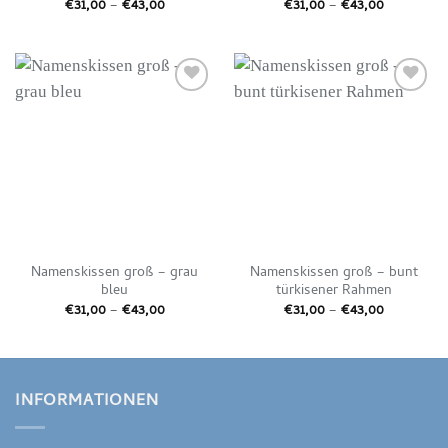
Preisspanne:
Preisspan
€
31,00
–
€
43,00
€
31,00
–
€
43,00
€31,00
€31,00
bis
bis
€43,00
€43,00
Auf die
Auf die
Wunschliste
Wunschliste
Namenskissen groß – grau
Namenskissen groß – bunt
bleu
türkisener Rahmen
Preisspanne:
Preisspan
€
31,00
–
€
43,00
€
31,00
–
€
43,00
€31,00
€31,00
bis
bis
€43,00
€43,00
INFORMATIONEN