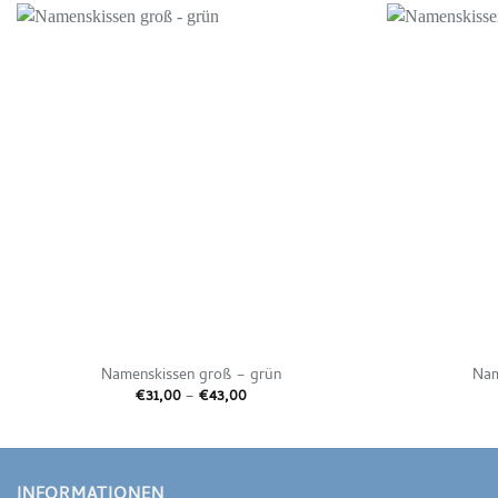
Auf die
Wunschliste
Namenskissen groß – grün
Nam
Preisspanne:
€
31,00
–
€
43,00
€31,00
bis
€43,00
INFORMATIONEN