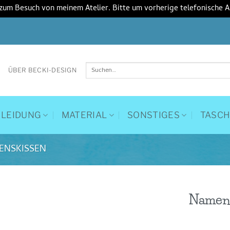
 zum Besuch von meinem Atelier. Bitte um vorherige telefonische 
Suchen
ÜBER BECKI-DESIGN
nach:
KLEIDUNG
MATERIAL
SONSTIGES
TASC
ENSKISSEN
Namens
Auf die
Wunschliste