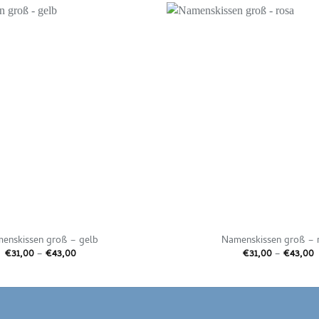
Auf die
Wunschliste
enskissen groß – gelb
Namenskissen groß – 
Preisspanne:
P
€
31,00
–
€
43,00
€
31,00
–
€
43,00
€31,00
€
bis
b
€43,00
€