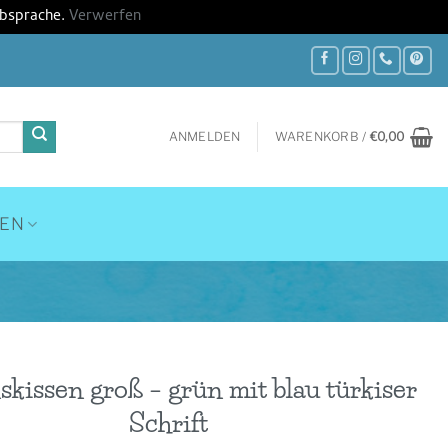
Absprache.
Verwerfen
ANMELDEN
WARENKORB /
€
0,00
HEN
kissen groß – grün mit blau türkiser
Schrift