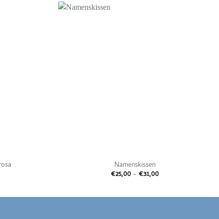
Auf die
Auf die
Wunschliste
Wunschliste
rosa
Namenskissen
reisspanne:
Preisspanne:
€
25,00
–
€
31,00
31,00
€25,00
is
bis
43,00
€31,00