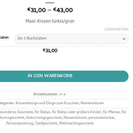
Preisspanne:
31,00
–
43,00
€
€
€31,00
Maxi-Kissen türkis/grün
bis
€43,00
ZURÜCKSETZEN
taben
31,00
€
oß - grün mit blau türkiser Schrift Menge
IN DEN WARENKORB
Artikelnummer:
n. v.
tegorien:
Kissenbezüge und Dinge zum Kuscheln
,
Namenskissen
esonderes Geschenk
,
für Babys
,
für Babys oder größere Kinder
,
für Mamas
,
für
burtsgeschenk
,
Geburtstagsgeschenk
,
Namenskissen
,
personalisierbar
,
Personalisierung
,
Taufgeschenk
,
Weihnachtsgeschenk