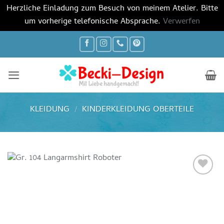
Herzliche Einladung zum Besuch von meinem Atelier. Bitte
um vorherige telefonische Absprache.
Verwerfen
Zum
Inhalt
springen
KLEIDUNG
/
KINDERKLEIDUNG OBERTEILE
Auf die
Wunschliste