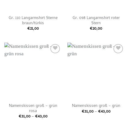
Gr. 110 Langarmshirt Sterne
Gr. 098 Langarmshirt roter
braun/türkis
Stern
€
21,00
€
20,00
Auf die
Auf die
Wunschliste
Wunschliste
Namenskissen groß – grün
Namenskissen groß – grün
rosa
Preisspan
€
31,00
–
€
43,00
€31,00
Preisspanne:
€
31,00
–
€
43,00
bis
€31,00
€43,00
bis
€43,00