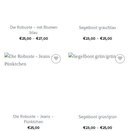
Die Robuste – mit Blumen
Segelboot grau/blau
blau
Preisspanne:
Preisspann
€
25,00
–
€
27,00
€
23,00
–
€
25,00
€25,00
€23,00
bis
bis
€27,00
€25,00
Auf die
Auf die
Wunschliste
Wunschliste
Die Robuste – Jeans –
Segelboot grün/grün
Pünktchen
Preisspann
€
25,00
€
23,00
–
€
25,00