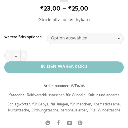
Preisspanne:
23,00
–
25,00
€
€
€23,00
Glückspilz auf Vichykaro
bis
€25,00
weitere Stickoptionen
Windeltasche - Glückspilz grün Menge
IN DEN WARENKORB
Artikelnummer:
WT16018
Kategorie:
Reißverschlusstaschen für Windeln, Kultur und anderes
Schlagwörter:
für Babys
,
für Jungen
,
für Mädchen
,
Kosmetiktasche
,
Kulturtasche
,
Ordnungstasche
,
personalisierbar
,
Pilz
,
Windeltasche