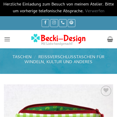
Herzliche Einladung zum Besuch von meinem Atelier. Bitte
um vorherige telefonische Absprache.
Verwerfen
Zum
Inhalt
springen
TASCHEN
/
REISSVERSCHLUSSTASCHEN FÜR W
INDELN, KULTUR UND ANDERES
Auf die
Wunschliste