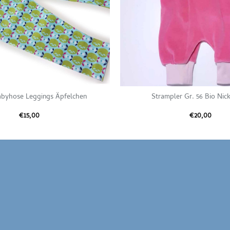
abyhose Leggings Äpfelchen
Strampler Gr. 56 Bio Nic
€
15,00
€
20,00