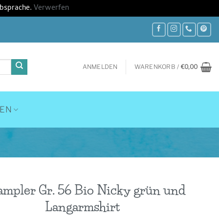
Absprache.
Verwerfen
ANMELDEN
WARENKORB /
€
0,00
HEN
ampler Gr. 56 Bio Nicky grün und
Langarmshirt