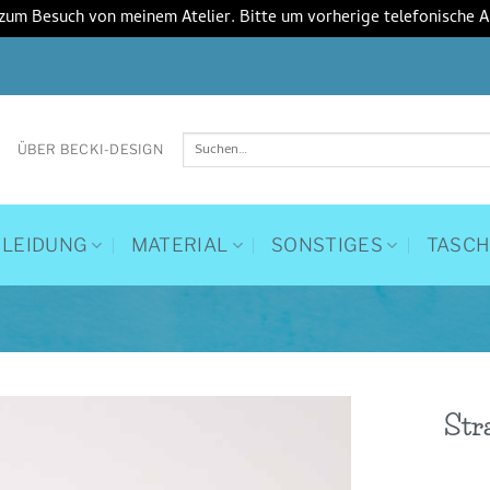
 zum Besuch von meinem Atelier. Bitte um vorherige telefonische 
Suchen
ÜBER BECKI-DESIGN
nach:
KLEIDUNG
MATERIAL
SONSTIGES
TASC
Str
Auf die
Wunschliste