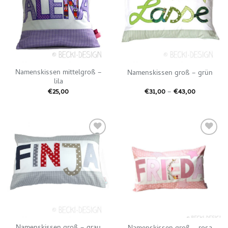
Namenskissen mittelgroß –
Namenskissen groß – grün
lila
Preisspan
€
25,00
€
31,00
–
€
43,00
€31,00
bis
€43,00
Auf die
Auf die
Wunschliste
Wunschliste