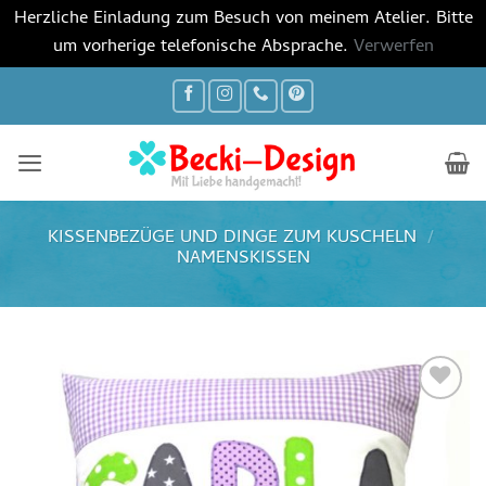
Herzliche Einladung zum Besuch von meinem Atelier. Bitte
um vorherige telefonische Absprache.
Verwerfen
Zum
Inhalt
springen
KISSENBEZÜGE UND DINGE ZUM KUSCHELN
/
NAMENSKISSEN
Auf die
Wunschliste