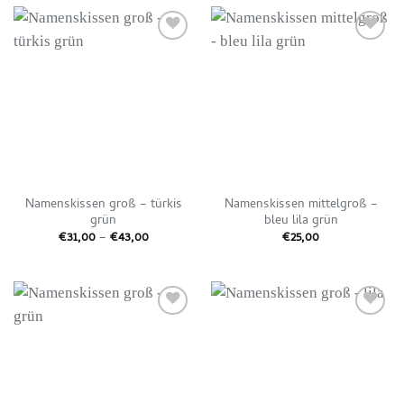
Auf die
Auf die
Wunschliste
Wunschliste
Namenskissen groß – türkis
Namenskissen mittelgroß –
grün
bleu lila grün
Preisspanne:
€
31,00
–
€
43,00
€
25,00
€31,00
bis
€43,00
Auf die
Auf die
Wunschliste
Wunschliste