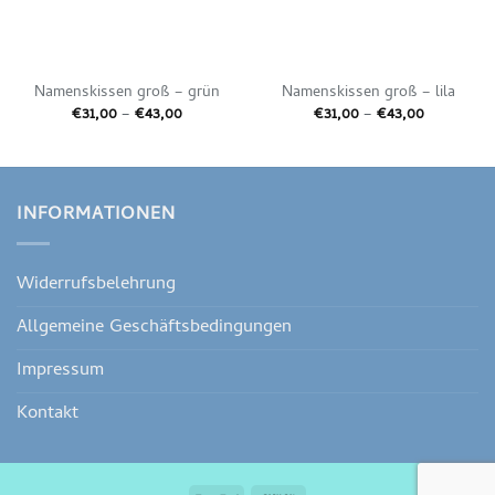
Namenskissen groß – grün
Namenskissen groß – lila
Preisspanne:
Preisspan
€
31,00
–
€
43,00
€
31,00
–
€
43,00
€31,00
€31,00
bis
bis
€43,00
€43,00
INFORMATIONEN
Widerrufsbelehrung
Allgemeine Geschäftsbedingungen
Impressum
Kontakt