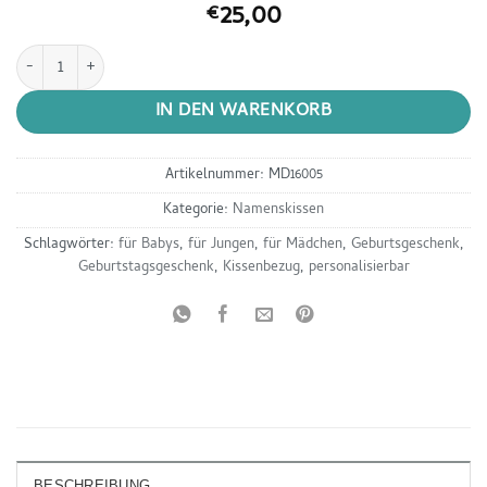
25,00
€
Namenskissen mittelgroß - grün orange Menge
IN DEN WARENKORB
Artikelnummer:
MD16005
Kategorie:
Namenskissen
Schlagwörter:
für Babys
,
für Jungen
,
für Mädchen
,
Geburtsgeschenk
,
Geburtstagsgeschenk
,
Kissenbezug
,
personalisierbar
BESCHREIBUNG