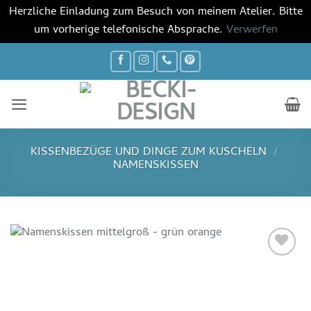
Herzliche Einladung zum Besuch von meinem Atelier. Bitte
um vorherige telefonische Absprache.
Verwerfen
Zum
Inhalt
springen
KISSENBEZÜGE UND DINGE ZUM KUSCHELN
/
NAMENSKISSEN
Auf die
Wunschliste