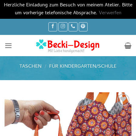
Herzliche Einladung zum Besuch von meinem Atelier. Bitte
um vorherige telefonische Absprache.
Verwerfen
Zum
Inhalt
springen
TASCHEN
/
FÜR KINDERGARTEN/SCHULE
Auf die
Wunschliste