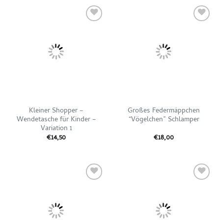
Auf die
Auf die
Wunschliste
Wunschliste
Kleiner Shopper –
Großes Federmäppchen
Wendetasche für Kinder –
“Vögelchen” Schlamper
Variation 1
€
14,50
€
18,00
Auf die
Auf die
Wunschliste
Wunschliste