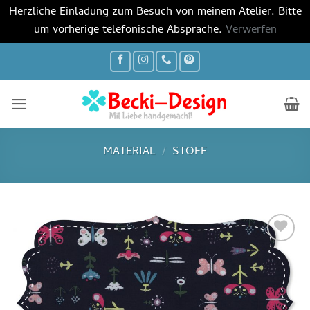
Herzliche Einladung zum Besuch von meinem Atelier. Bitte
um vorherige telefonische Absprache.
Verwerfen
Zum
Inhalt
springen
MATERIAL
/
STOFF
Auf die
Wunschliste