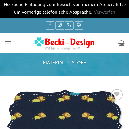
Herzliche Einladung zum Besuch von meinem Atelier. Bitte
um vorherige telefonische Absprache.
Verwerfen
Zum
Inhalt
springen
MATERIAL
/
STOFF
Auf die
Wunschliste