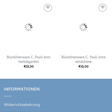
Auf die
Auf die
Wunschliste
Wunschliste
Bündchenware C. Pauli 4001
Bündchenware C. Pauli 2004
herbalgarden
windchime
€
15,00
€
15,00
INFORMATIONEN
Widerrufsbelehrung