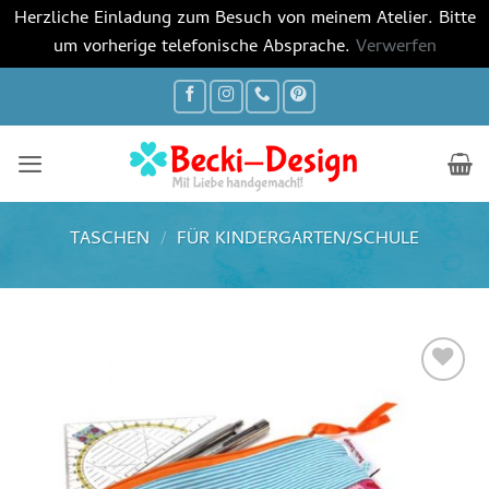
Herzliche Einladung zum Besuch von meinem Atelier. Bitte
um vorherige telefonische Absprache.
Verwerfen
Zum
Inhalt
springen
TASCHEN
/
FÜR KINDERGARTEN/SCHULE
Auf die
Wunschliste