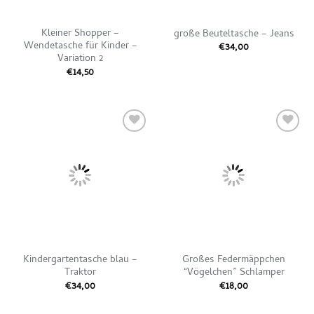
Kleiner Shopper –
große Beuteltasche – Jeans
Wendetasche für Kinder –
€
34,00
Variation 2
€
14,50
Auf die
Auf die
Wunschliste
Wunschliste
Kindergartentasche blau –
Großes Federmäppchen
Traktor
“Vögelchen” Schlamper
€
34,00
€
18,00