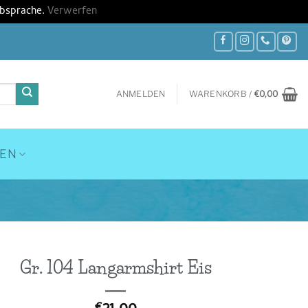
Absprache.
Verwerfen
ANMELDEN
WARENKORB /
€
0,00
HEN
Gr. 104 Langarmshirt Eis