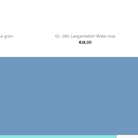
le grün
Gr. 080 Langarmshirt Wale rosa
€
18,00