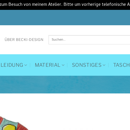
 zum Besuch von meinem Atelier. Bitte um vorherige telefonische 
Suchen
ÜBER BECKI-DESIGN
nach:
KLEIDUNG
MATERIAL
SONSTIGES
TASC
Auf die
Wunschliste