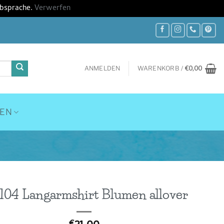
Absprache.
Verwerfen
ANMELDEN
WARENKORB /
€
0,00
HEN
 104 Langarmshirt Blumen allover