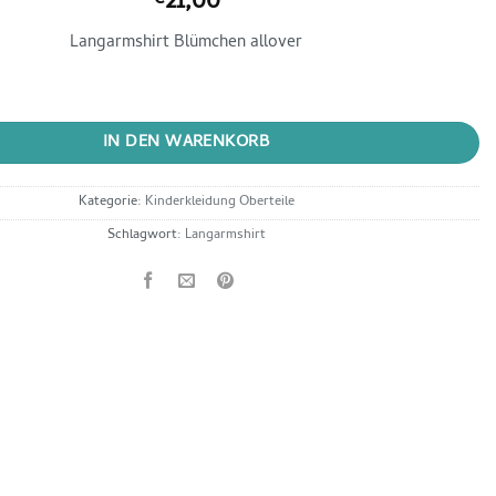
21,00
€
Langarmshirt Blümchen allover
shirt Blumen allover Menge
IN DEN WARENKORB
Kategorie:
Kinderkleidung Oberteile
Schlagwort:
Langarmshirt