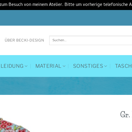
 zum Besuch von meinem Atelier. Bitte um vorherige telefonische 
Suchen
ÜBER BECKI-DESIGN
nach:
KLEIDUNG
MATERIAL
SONSTIGES
TASC
Gr.
Auf die
Wunschliste