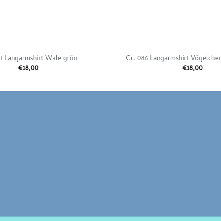
0 Langarmshirt Wale grün
Gr. 086 Langarmshirt Vögelche
€
18,00
€
18,00