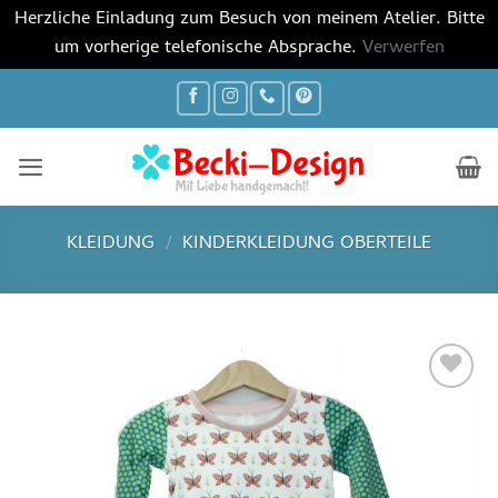
Herzliche Einladung zum Besuch von meinem Atelier. Bitte
um vorherige telefonische Absprache.
Verwerfen
Zum
Inhalt
springen
KLEIDUNG
/
KINDERKLEIDUNG OBERTEILE
Auf die
Wunschliste