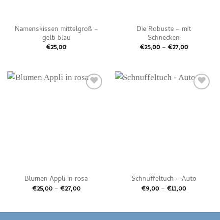
Namenskissen mittelgroß –
Die Robuste – mit
gelb blau
Schnecken
Preisspann
€
25,00
€
25,00
–
€
27,00
€25,00
bis
€27,00
Auf die
Auf die
Wunschliste
Wunschliste
Blumen Appli in rosa
Schnuffeltuch – Auto
Preisspanne:
Preisspann
€
25,00
–
€
27,00
€
9,00
–
€
11,00
€25,00
€9,00
bis
bis
€27,00
€11,00