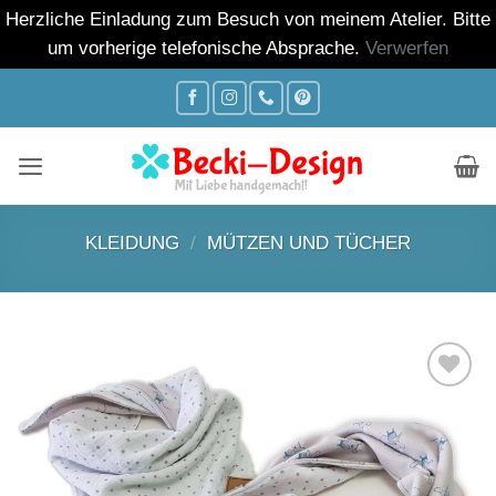
Herzliche Einladung zum Besuch von meinem Atelier. Bitte
um vorherige telefonische Absprache.
Verwerfen
Zum
Inhalt
springen
KLEIDUNG
/
MÜTZEN UND TÜCHER
Auf die
Wunschliste