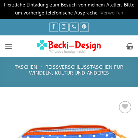
Herzliche Einladung zum Besuch von meinem Atelier. Bitte
um vorherige telefonische Absprache.
Verwerfen
Zum
Inhalt
springen
TASCHEN
/
REISSVERSCHLUSSTASCHEN FÜR W
INDELN, KULTUR UND ANDERES
Auf die
Wunschliste