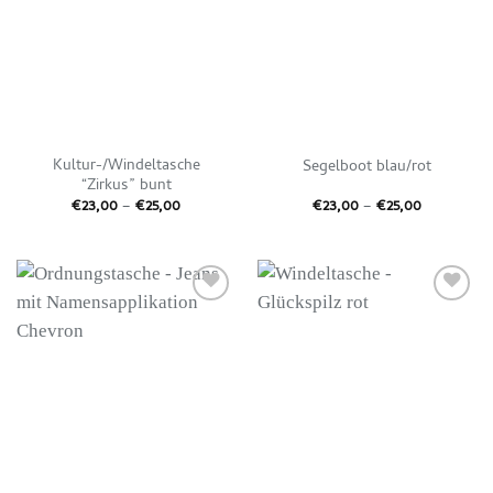
Kultur-/Windeltasche
Segelboot blau/rot
“Zirkus” bunt
Preisspanne:
Preisspann
€
23,00
–
€
25,00
€
23,00
–
€
25,00
€23,00
€23,00
bis
bis
€25,00
€25,00
Auf die
Auf die
Wunschliste
Wunschliste