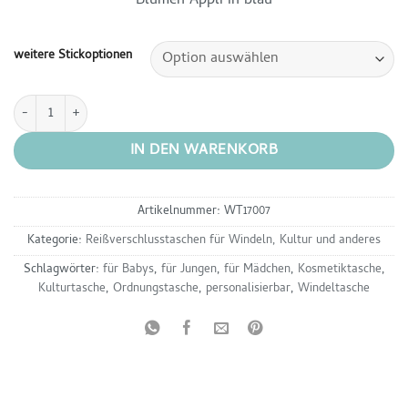
Blumen Appli in blau
bis
€27,00
weitere Stickoptionen
Ordnungstasche - Blumen Applikation in blau Menge
IN DEN WARENKORB
Artikelnummer:
WT17007
Kategorie:
Reißverschlusstaschen für Windeln, Kultur und anderes
Schlagwörter:
für Babys
,
für Jungen
,
für Mädchen
,
Kosmetiktasche
,
Kulturtasche
,
Ordnungstasche
,
personalisierbar
,
Windeltasche