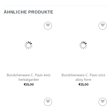
ÄHNLICHE PRODUKTE
Auf die
Auf die
Wunschliste
Wunschliste
Bündchenware C. Pauli 4001
Bündchenware C. Pauli 1003
herbalgarden
alloy form
€
15,00
€
15,00
Auf die
Auf die