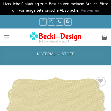
Herzliche Einladung zum Besuch von meinem Atelier. Bitte
um vorherige telefonische Absprache.
Verwerfen
Zum
Inhalt
springen
MATERIAL
/
STOFF
Auf die
Wunschliste