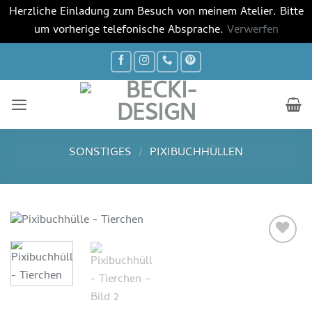
Herzliche Einladung zum Besuch von meinem Atelier. Bitte
um vorherige telefonische Absprache.
Verwerfen
Zum
Inhalt
springen
SONSTIGES
/
PIXIBUCHHÜLLEN
Auf die
Wunschliste