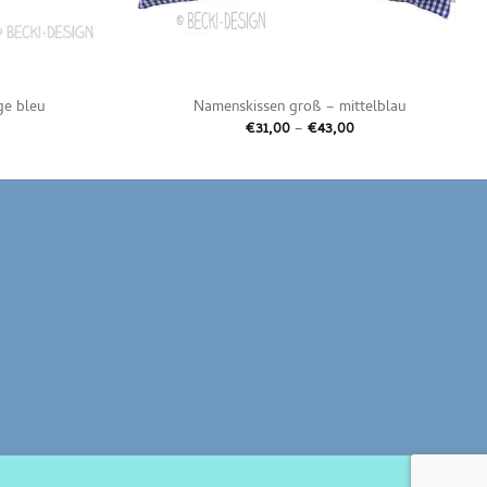
ge bleu
Namenskissen groß – mittelblau
reisspanne:
Preisspanne:
€
31,00
–
€
43,00
31,00
€31,00
is
bis
43,00
€43,00