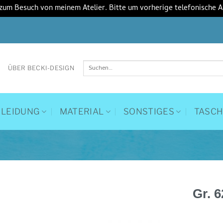
 zum Besuch von meinem Atelier. Bitte um vorherige telefonische 
Suchen
ÜBER BECKI-DESIGN
nach:
KLEIDUNG
MATERIAL
SONSTIGES
TASC
Gr. 
Auf die
Wunschliste