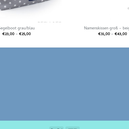
Segelboot grau/blau
Namenskissen groß – bei
Preisspanne:
P
€
23,00
–
€
25,00
€
31,00
–
€
43,00
€23,00
€
bis
b
€25,00
€