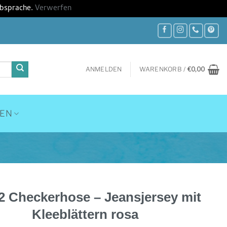
Absprache.
Verwerfen
ANMELDEN
WARENKORB /
€
0,00
HEN
62 Checkerhose – Jeansjersey mit
Kleeblättern rosa