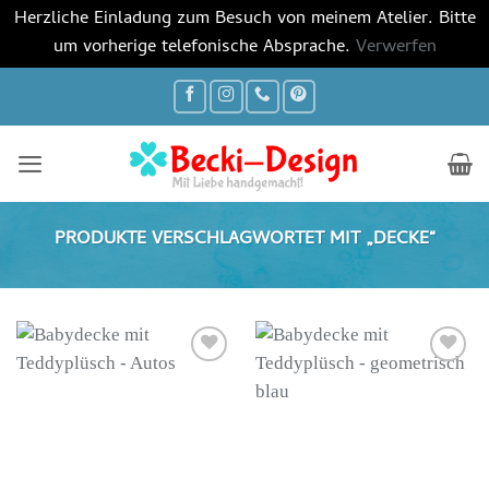
Herzliche Einladung zum Besuch von meinem Atelier. Bitte
um vorherige telefonische Absprache.
Verwerfen
Zum
Inhalt
springen
PRODUKTE VERSCHLAGWORTET MIT „DECKE“
Auf die
Auf die
Wunschliste
Wunschliste