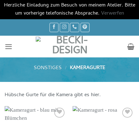
Herzliche Einladung zum Besuch von meinem Atelier. Bitte
um vorherige telefonische Absprache.
Verwerfen
Zum
Inhalt
springen
SONSTIGES
/
KAMERAGURTE
Hübsche Gurte für die Kamera gibt es hier.
Auf die
Auf die
Wunschliste
Wunschliste